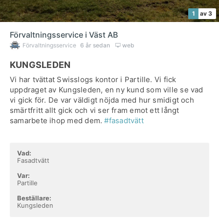
1
av 3
Förvaltningsservice i Väst AB
Förvaltningsservice
6 år sedan
web
KUNGSLEDEN
Vi har tvättat Swisslogs kontor i Partille. Vi fick
uppdraget av Kungsleden, en ny kund som ville se vad
vi gick för. De var väldigt nöjda med hur smidigt och
smärtfritt allt gick och vi ser fram emot ett långt
samarbete ihop med dem.
#fasadtvätt
Vad:
Fasadtvätt
Var:
Partille
Beställare:
Kungsleden