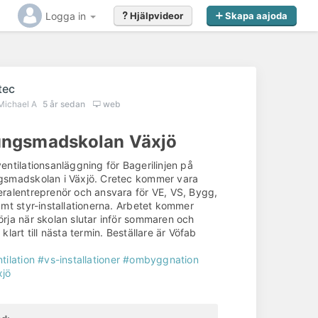
Logga in
Hjälpvideor
Skapa aajoda
tec
Michael A
5 år sedan
web
ngsmadskolan Växjö
entilationsanläggning för Bagerilinjen på
smadskolan i Växjö. Cretec kommer vara
ralentreprenör och ansvara för VE, VS, Bygg,
amt styr-installationerna. Arbetet kommer
rja när skolan slutar inför sommaren och
 klart till nästa termin. Beställare är Vöfab
tilation
#vs-installationer
#ombyggnation
xjö