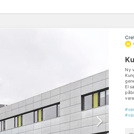
Cre
Ku
Ny v
Kung
gene
El s
påbö
vara
#ven
#vä