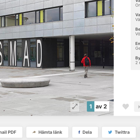
Va
Om
Va
Vä
Be
Vö
En
Ge
By
2
1
av 2
ail PDF
Hämta länk
Dela
Twittra