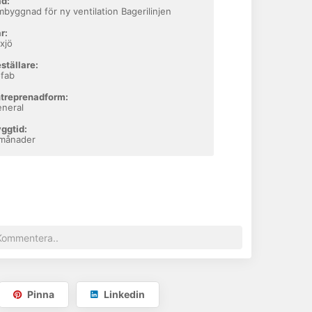
d:
byggnad för ny ventilation Bagerilinjen
r:
xjö
ställare:
fab
treprenadform:
neral
ggtid:
 månader
Pinna
Linkedin