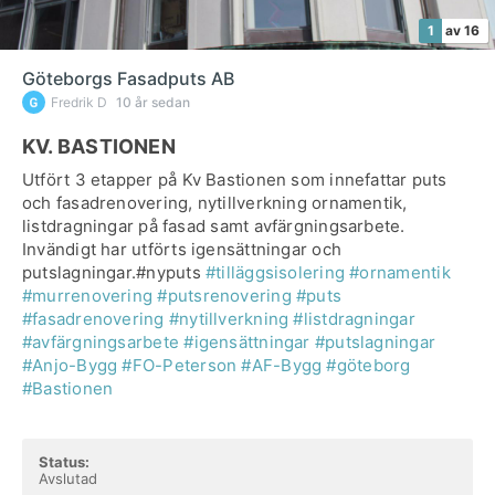
1
av 16
Göteborgs Fasadputs AB
Fredrik D
10 år sedan
KV. BASTIONEN
Utfört 3 etapper på Kv Bastionen som innefattar puts
och fasadrenovering, nytillverkning ornamentik,
listdragningar på fasad samt avfärgningsarbete.
Invändigt har utförts igensättningar och
putslagningar.#nyputs
#tilläggsisolering
#ornamentik
#murrenovering
#putsrenovering
#puts
#fasadrenovering
#nytillverkning
#listdragningar
#avfärgningsarbete
#igensättningar
#putslagningar
#Anjo-Bygg
#FO-Peterson
#AF-Bygg
#göteborg
#Bastionen
Status:
Avslutad