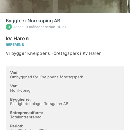
Byggtec i Norrköping AB
Johan
3 månader sedan
ios
kv Haren
REFERENS
Vi bygger Kneippens Företagspark i Kv Haren
Vad:
Ombyggnad för Kneippens företagspark
Var:
Norrköping
Byggherre:
Fastighetsbolaget Torsgatan AB
Entreprenadform:
Totalentreprenad
Period: