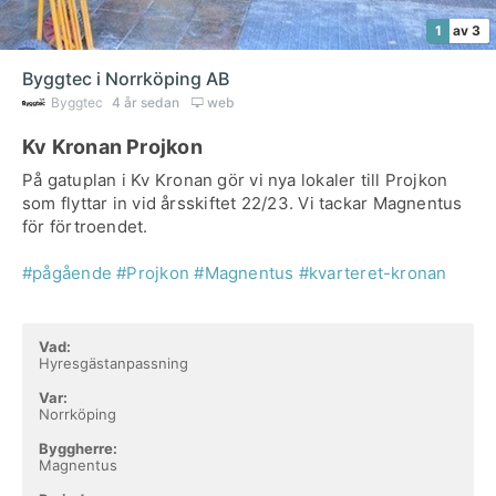
1
av 3
Byggtec i Norrköping AB
Byggtec
4 år sedan
web
Kv Kronan Projkon
På gatuplan i Kv Kronan gör vi nya lokaler till Projkon
som flyttar in vid årsskiftet 22/23. Vi tackar Magnentus
för förtroendet.
#pågående
#Projkon
#Magnentus
#kvarteret-kronan
Vad:
Hyresgästanpassning
Var:
Norrköping
Byggherre:
Magnentus