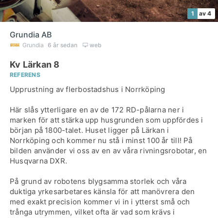
1
av 4
Grundia AB
Grundia
6 år sedan
web
Kv Lärkan 8
REFERENS
Upprustning av flerbostadshus i Norrköping
Här slås ytterligare en av de 172 RD-pålarna ner i
marken för att stärka upp husgrunden som uppfördes i
början på 1800-talet. Huset ligger på Lärkan i
Norrköping och kommer nu stå i minst 100 år till! På
bilden använder vi oss av en av våra rivningsrobotar, en
Husqvarna DXR.
På grund av robotens blygsamma storlek och våra
duktiga yrkesarbetares känsla för att manövrera den
med exakt precision kommer vi in i ytterst små och
trånga utrymmen, vilket ofta är vad som krävs i