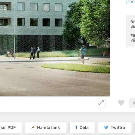
#en
Be
S
Fä
Vå
ail PDF
Hämta länk
Dela
Twittra