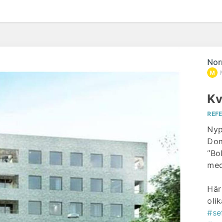
Nor
Kv
REF
Nyp
Dom
”Bo
med
Här
oli
#se