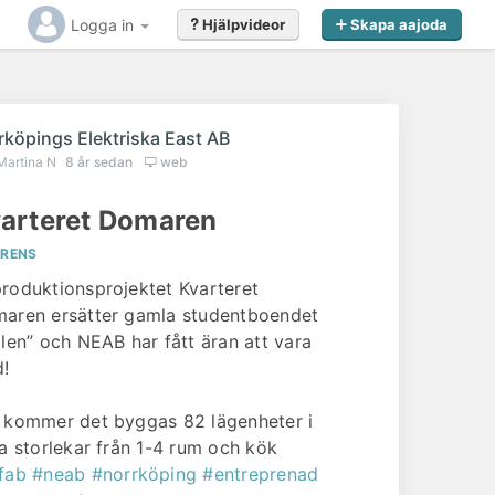
Logga in
Hjälpvideor
Skapa aajoda
rköpings Elektriska East AB
Martina N
8 år sedan
web
arteret Domaren
ERENS
roduktionsprojektet Kvarteret
aren ersätter gamla studentboendet
llen” och NEAB har fått äran att vara
!
 kommer det byggas 82 lägenheter i
ka storlekar från 1-4 rum och kök
fab
#neab
#norrköping
#entreprenad