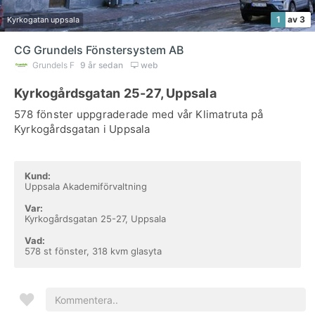
1
av 3
Kyrkogatan uppsala
CG Grundels Fönstersystem AB
Grundels F
9 år sedan
web
Kyrkogårdsgatan 25-27, Uppsala
578 fönster uppgraderade med vår Klimatruta på
Kyrkogårdsgatan i Uppsala
Kund:
Uppsala Akademiförvaltning
Var:
Kyrkogårdsgatan 25-27, Uppsala
Vad:
578 st fönster, 318 kvm glasyta