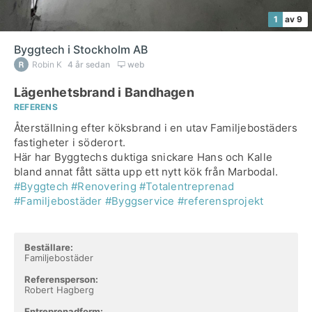
1
av 9
Byggtech i Stockholm AB
Robin K
4 år sedan
web
Lägenhetsbrand i Bandhagen
REFERENS
Återställning efter köksbrand i en utav Familjebostäders
fastigheter i söderort.
Här har Byggtechs duktiga snickare Hans och Kalle
#Byggtech
#Renovering
#Totalentreprenad
#Familjebostäder
#Byggservice
#referensprojekt
Beställare:
Familjebostäder
Referensperson:
Robert Hagberg
Entreprenadform: