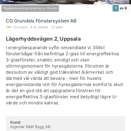
1
av 8
Pågående energiisolering av fönster
CG Grundels Fönstersystem AB
Grundels
8 år sedan
web
Lägerhyddsvägen 2, Uppsala
I energibesparande syfte omvandlade vi 358st
fönsterbågar från befintliga 2-glas till energieffektiva
3-glasfönster, snabbt, smidigt och utan
störningsmoment för hyresgästerna. Fönstren är
dessutom av väldigt god träkvalitet (kärnvirke) och
därmed väl värda att bevara - men för husets
energiprestanda och för hyresgästernas komforts skull
är det en god idé att uppgradera fönstren till
energieffektiva 3-glasfönster med betydligt lägre U-
värde och mindre kallras.
Kund:
Ingemar Rääf Bygg AB