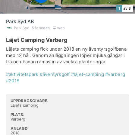
1
av 3
Park Syd AB
ParkiSyd
5 år sedan
web
Läjet Camping Varberg
Läjets camping fick under 2018 en ny äventyrsgolfbana
med 12 hål. Genom anläggningen löper mjuka gångar i
trä och banan ramas in av vackra planteringar.
#aktivitetspark
#äventyrsgolf
#läjet-camping
#varberg
#2018
UPPDRAGSGIVARE:
Läjets camping
PLATS:
Varberg
ANLAGD:
2018