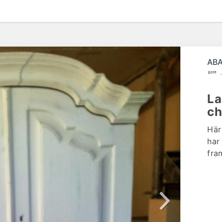
efte
ABA
La
ch
Här 
har
fra