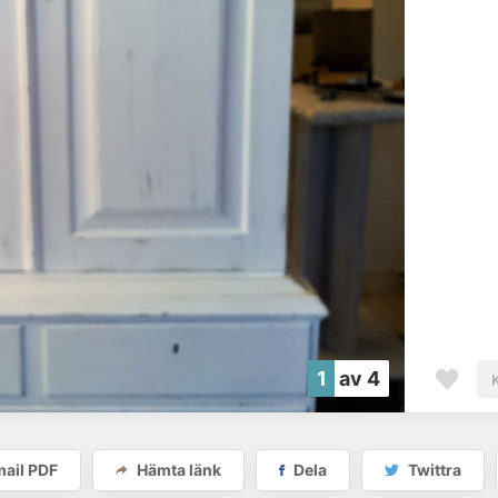
1
av 4
möbella
ail PDF
Hämta länk
Dela
Twittra