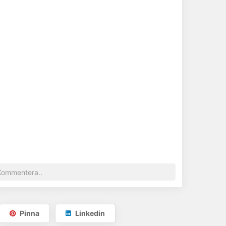
ckering i chabby chic
Pinna
Linkedin