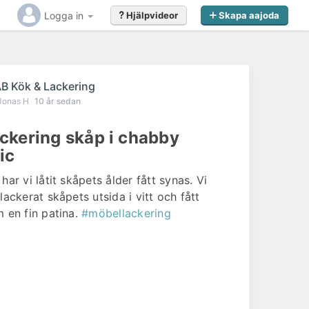
Logga in
Hjälpvideor
Skapa aajoda
r
B Kök & Lackering
Jonas H
10 år sedan
ckering skåp i chabby
ic
har vi låtit skåpets ålder fått synas. Vi
 lackerat skåpets utsida i vitt och fått
m en fin patina.
#möbellackering