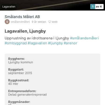
1
av 4
Lagavallen
Smålands Måleri AB
smålandmåleri
9 år sedan
web
Lagavallen, Ljungby
Upprustning av idrottsarena i Ljungby
#smålandsmåleri
#ombyggnad
#lagavallen
#ljungby
#arenor
Byggherre:
Ljungby kommun
Byggstart:
september 2015
Byggkostnad:
40 mkr
Entreprenadsform:
Delad generalentreprenad
Byggmånader: