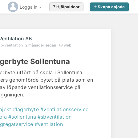
Logga in
Hjälpvideor
Skapa aajoda
Ventilation AB
sb-ventilation
2 månader sedan
web
gerbyte Sollentuna
erbyte utfört på skola i Sollentuna.
ers genomförde bytet på plats som en
 av löpande ventilationsservice på
äggningen.
ojekt
#lagerbyte
#ventilationsservice
ola
#sollentuna
#sbventilation
gregatservice
#ventilation