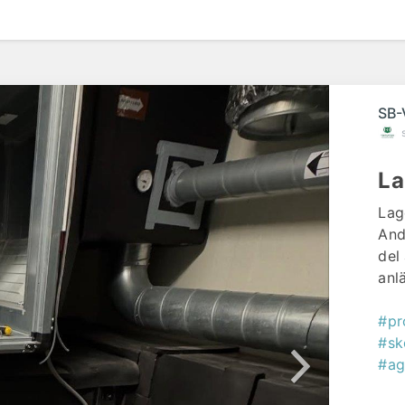
SB-
La
Lag
And
del
anl
#pr
#sk
#ag