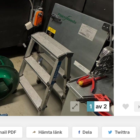
1
av 2
ail PDF
Hämta länk
Dela
Twittra