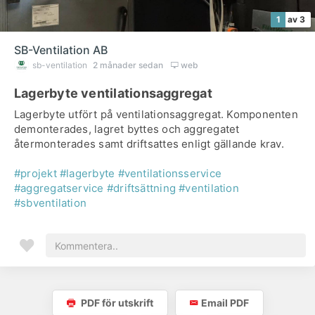
1
av 3
SB-Ventilation AB
sb-ventilation
2 månader sedan
web
Lagerbyte ventilationsaggregat
Lagerbyte utfört på ventilationsaggregat. Komponenten
demonterades, lagret byttes och aggregatet
återmonterades samt driftsattes enligt gällande krav.
#projekt
#lagerbyte
#ventilationsservice
#aggregatservice
#driftsättning
#ventilation
#sbventilation
PDF för utskrift
Email PDF