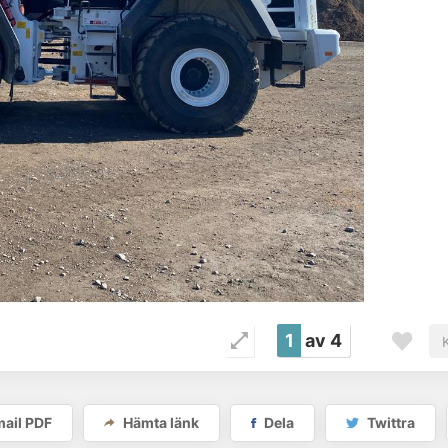
1
av 4
ail PDF
Hämta länk
Dela
Twittra