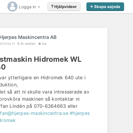
Logga in
Hjälpvideor
Skapa aajoda
Hjerpes Maskincentra AB
Nicklas H
6 år sedan
ios
stmaskin Hidromek WL
40
var ytterligare en Hidromek 640 ute i
duktion,
det så att ni skulle vara intresserade av
 provköra maskinen så kontaktar ni
ffan Lindén på 070-6364663 eller
ffan@hjerpes-maskincentra.se
#hjerpes
dromek