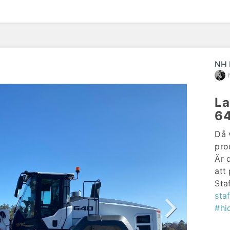
NH 
La
6
Då 
pro
Är 
att
Sta
sta
#hi