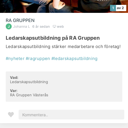
1
av 2
RA GRUPPEN
Johanna L
6 år sedan
web
Ledarskapsutbildning på RA Gruppen
Ledarskapsutbildning stärker medarbetare och företag!
#nyheter
#ragruppen
#ledarskapsutbildning
Vad:
Ledarskapsutbildning
Var:
RA Gruppen Västerås