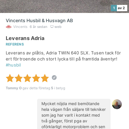
1
av 2
Vincents Husbil & Husvagn AB
Vincents
6 år sedan
web
Leverans Adria
REFERENS
Leverans av plåtis, Adria TWIN 640 SLX. Tusen tack för
ert förtroende och stort lycka till på framtida äventyr!
#husbil
Tommy O
gav detta företag
5
i betyg
Mycket nöjda med bemötande
hela vägen från säljare till tekniker
som jag har varit i kontakt med
två gånger, först pga av
oförklarligt motorproblem och sen