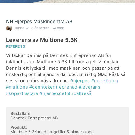
NH Hjerpes Maskincentra AB
Janne W
3 år sedan
web
Leverans av Multione 5.3K
REFERENS
Vi tackar Dennis på Denntek Entreprenad AB för
inköpet av en Multione 5.3K till företaget. Vi önskar
Dennis ett lycka till med maskinen och passar på att
önska dig och alla andra där ute .En riktig Glad Påsk så
ses vi och hörs nästa fredag.
#hjerpes
#norrköping
#multione
#denntekentreprenad
#leverans
#kopaktlastare
#hjerpesdetblirbättreså
Beställare:
Denntek Entreprenad AB
Produkt:
Multione 5.3K med pallgafflar & planerskopa