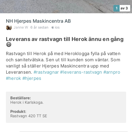
1
av 3
NH Hjerpes Maskincentra AB
Janne W
6 år sedan
ios
Leverans av rastvagn till Herok ännu en gång
😃
Rastvagn till Herok på med Heroklogga fylla på vatten
och sanitetvätska. Sen ut till kunden som väntar. Som
vanligt så ställer Hjerpes Maskincentra upp med
Leveransen.
#rastvagnar
#leverans-rastvagn
#arnpro
#herok
#hjerpes
Beställare:
Herok i Karlskoga.
Produkt:
Rastvagn 420 TT SE