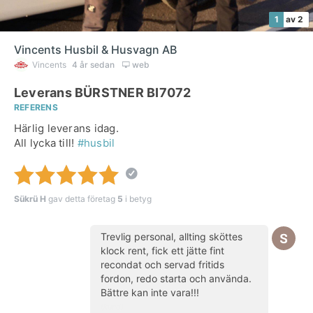
1
av 2
Vincents Husbil & Husvagn AB
Vincents
4 år sedan
web
Leverans BÜRSTNER BI7072
REFERENS
Härlig leverans idag.
All lycka till!
#husbil
Sükrü H
gav detta företag
5
i betyg
Trevlig personal, allting sköttes
klock rent, fick ett jätte fint
recondat och servad fritids
fordon, redo starta och använda.
Bättre kan inte vara!!!
(kund)