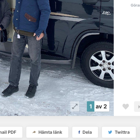
Göra
1
av 2
ail PDF
Hämta länk
Dela
Twittra