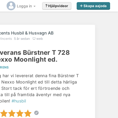
Logga in
Hjälpvideor
Skapa aajoda
cents Husbil & Husvagn AB
Vincents
5 år sedan
web
verans Bürstner T 728
xxo Moonlight ed.
Gillar du det du såg?
ERENS
g har vi levererat denna fina Bürstner T
 Nexxo Moonlight ed till detta härliga
Kontakta
Vincents Husbil & Husvagn AB
. Stort tack för ert förtroende och
redan idag för offert eller förfrågan
ka till på framtida äventyr med nya
bilen!
#husbil