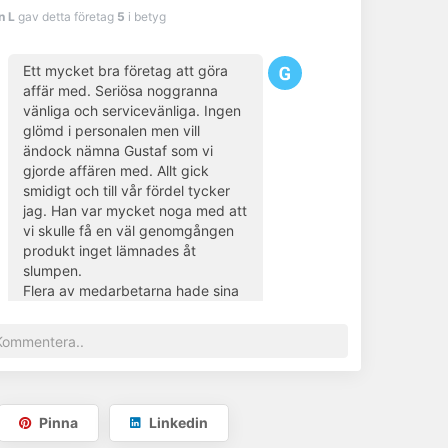
n L
gav detta företag
5
i betyg
Ett mycket bra företag att göra
affär med. Seriösa noggranna
vänliga och servicevänliga. Ingen
glömd i personalen men vill
Fyll i fälten ovan
ändock nämna Gustaf som vi
gjorde affären med. Allt gick
smidigt och till vår fördel tycker
jag. Han var mycket noga med att
vi skulle få en väl genomgången
produkt inget lämnades åt
slumpen.
Flera av medarbetarna hade sina
hundar med sig på jobbet, det
gillar jag, det blir familjärt.
Det känns som vi har fått en riktig
kanonbil och skulle det mot
förmodan uppstå problem känns
det som vi är välkomna tillbaks
Pinna
Linkedin
med dessa problem.