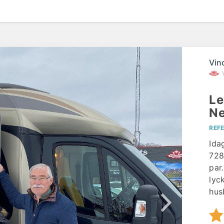
Vin
Le
Ne
REF
Ida
728
par
lyc
hus