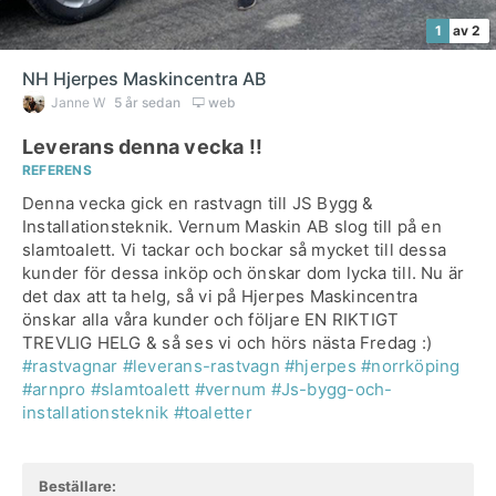
1
av 2
NH Hjerpes Maskincentra AB
Janne W
5 år sedan
web
Leverans denna vecka !!
REFERENS
Denna vecka gick en rastvagn till JS Bygg &
Installationsteknik. Vernum Maskin AB slog till på en
slamtoalett. Vi tackar och bockar så mycket till dessa
kunder för dessa inköp och önskar dom lycka till. Nu är
det dax att ta helg, så vi på Hjerpes Maskincentra
önskar alla våra kunder och följare EN RIKTIGT
TREVLIG HELG & så ses vi och hörs nästa Fredag :)
#rastvagnar
#leverans-rastvagn
#hjerpes
#norrköping
#arnpro
#slamtoalett
#vernum
#Js-bygg-och-
installationsteknik
#toaletter
Beställare: