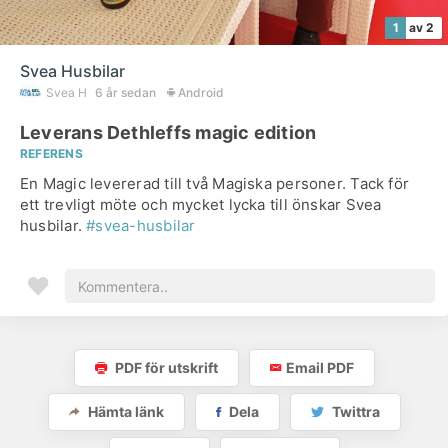
1
av 2
Svea Husbilar
Svea H
6 år sedan
Android
Leverans Dethleffs magic edition
REFERENS
En Magic levererad till två Magiska personer. Tack för
ett trevligt möte och mycket lycka till önskar Svea
husbilar.
#svea-husbilar
PDF för utskrift
Email PDF
Hämta länk
Dela
Twittra