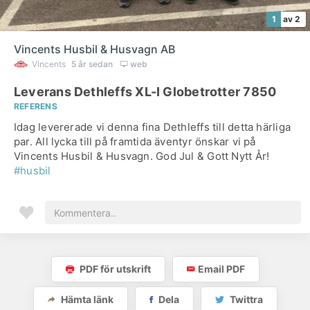
1
av 2
Vincents Husbil & Husvagn AB
Vincents
5 år sedan
web
Leverans Dethleffs XL-I Globetrotter 7850
REFERENS
Idag levererade vi denna fina Dethleffs till detta härliga
par. All lycka till på framtida äventyr önskar vi på
Vincents Husbil & Husvagn. God Jul & Gott Nytt År!
#husbil
PDF för utskrift
Email PDF
Hämta länk
Dela
Twittra