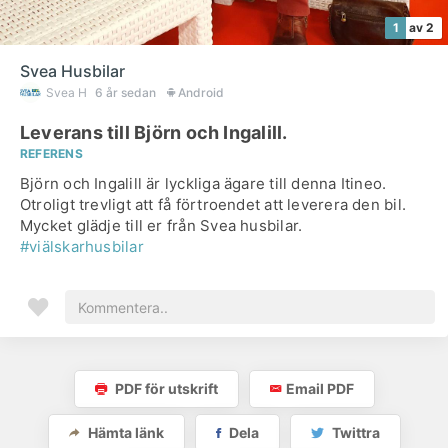
1
av 2
Svea Husbilar
Svea H
6 år sedan
Android
Leverans till Björn och Ingalill.
REFERENS
Björn och Ingalill är lyckliga ägare till denna Itineo.
Otroligt trevligt att få förtroendet att leverera den bil.
Mycket glädje till er från Svea husbilar.
#viälskarhusbilar
PDF för utskrift
Email PDF
Hämta länk
Dela
Twittra