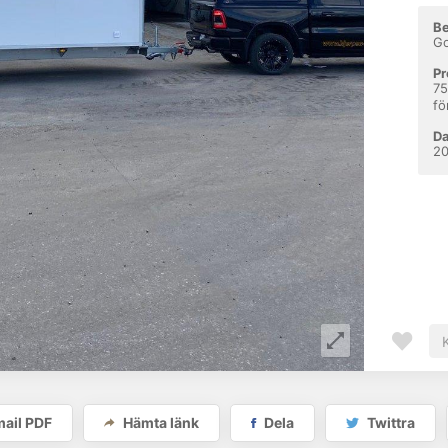
Be
Go
Pr
75
fö
D
2
ail PDF
Hämta länk
Dela
Twittra