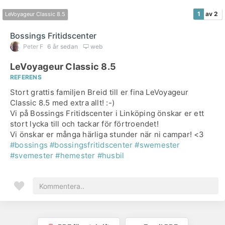
1
av 2
LeVoyageur Classic 8.5
Bossings Fritidscenter
Peter F
6 år sedan
web
LeVoyageur Classic 8.5
REFERENS
Stort grattis familjen Breid till er fina LeVoyageur
Classic 8.5 med extra allt! :-)
Vi på Bossings Fritidscenter i Linköping önskar er ett
stort lycka till och tackar för förtroendet!
#bossings
#bossingsfritidscenter
#swemester
#svemester
#hemester
#husbil