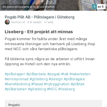
1
av 5
Att syans på byggena är nu en självklarhet.
Pogab Plåt AB - Plåtslagare i Göteborg
Mathias M
3 år sedan
web
Liseberg - Ett projekt att minnas
Pogab kommer fortsätta under året med många
intressanta lösningar och hantverk på Liseberg ihop
med NCC och våra fantastiska plåtslagare.
På bilderna syns några av de arbeten vi utfört innan
öppning av Hotell och den nya entrén.
#plåtslageri
#plåtarbete
#pogab
#tak
#takarbeten
#entreprenad
#göteborg
#design
#plåtslagare
#bandtäckning
#fasad
#nybyggnation
#plåttak
#plåtarbeten
#göteborg
#NCC
#liseberg
Projekt: