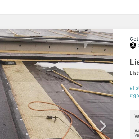
Got
Li
Lis
#li
#go
Va
Li
Va
Va