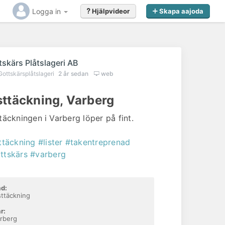
Logga in
Hjälpvideor
Skapa aajoda
tskärs Plåtslageri AB
Gottskärsplåtslageri
2 år sedan
web
sttäckning, Varberg
ttäckningen i Varberg löper på fint.
sttäckning
#lister
#takentreprenad
ttskärs
#varberg
d:
sttäckning
r:
rberg