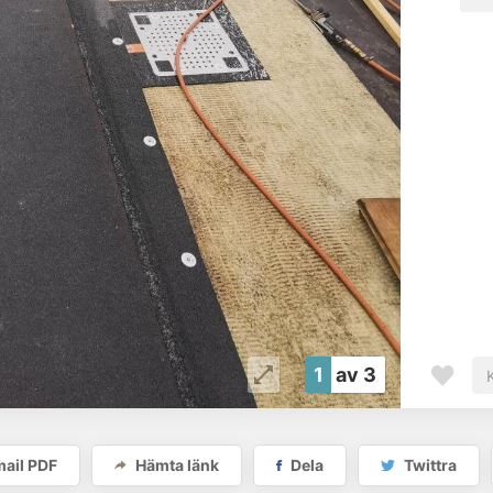
1
av 3
ail PDF
Hämta länk
Dela
Twittra