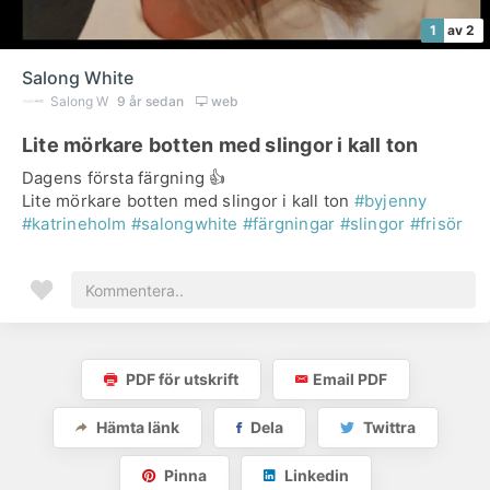
1
av 2
Salong White
Salong W
9 år sedan
web
Lite mörkare botten med slingor i kall ton
Dagens första färgning 👍
Lite mörkare botten med slingor i kall ton
#byjenny
#katrineholm
#salongwhite
#färgningar
#slingor
#frisör
PDF för utskrift
Email PDF
Hämta länk
Dela
Twittra
Pinna
Linkedin