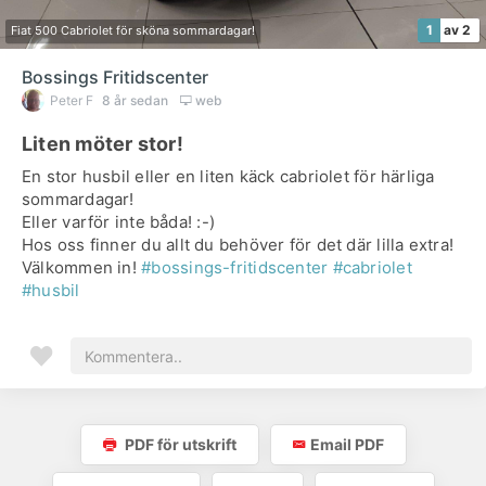
1
av 2
Fiat 500 Cabriolet för sköna sommardagar!
Bossings Fritidscenter
Peter F
8 år sedan
web
Liten möter stor!
En stor husbil eller en liten käck cabriolet för härliga
sommardagar!
Eller varför inte båda! :-)
Hos oss finner du allt du behöver för det där lilla extra!
Välkommen in!
#bossings-fritidscenter
#cabriolet
#husbil
PDF för utskrift
Email PDF