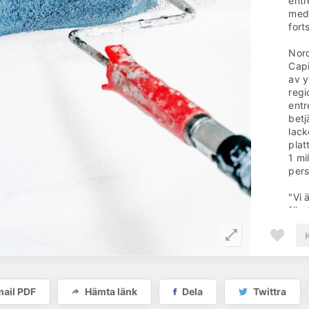
entr
medä
fort
Nord
Capi
av y
regi
entr
betj
lack
plat
1 mi
pers
"Vi 
före
fram
entr
riks
mark
yttj
ledn
ail PDF
Hämta länk
Dela
Twittra
vårt