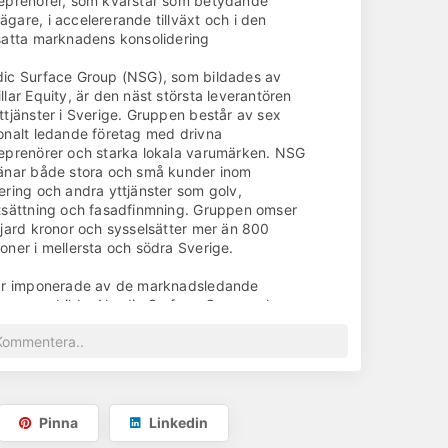
eprenörer, som kvarstår som betydande
gare, i accelererande tillväxt och i den
satta marknadens konsolidering
ic Surface Group (NSG), som bildades av
llar Equity, är den näst största leverantören
ttjänster i Sverige. Gruppen består av sex
onalt ledande företag med drivna
eprenörer och starka lokala varumärken. NSG
änar både stora och små kunder inom
ering och andra yttjänster som golv,
tsättning och fasadfinmning. Gruppen omser
ljard kronor och sysselsätter mer än 800
oner i mellersta och södra Sverige.
är imponerade av de marknadsledande
tag som bildar Nordic Surface Group och ser
 emot att stödja företagsledningen och
eprenörerna med deras mål att bli en
täckande mästare bestående av lokala
nadsledare som erbjuder konkurrenskraftiga
änster till sina kunder. I samarbete med
ingen och de lokala entreprenörerna kommer
Pinna
Linkedin
 tydliga fokus att ligga på att påskynda