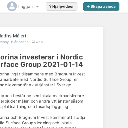
Logga in
Hjälpvideor
Skapa aajoda
ladhs Måleri
Jenny
6 år sedan
web
torina investerar i Nordic
rface Group 2021-01-14
torina ingår tillsammans med Bragnum Invest
samarbete med Nordic Surface Group, en
nde leverantör av yttjänster i Sverige
uppen består av sex lokala marknadsledare
erbjuder måleri och andra yttjänster såsom
, plattsättning och fasadspläggning
torina och Bragnum Invest kommer att stödja
ic Surface Groups ledning och lokala