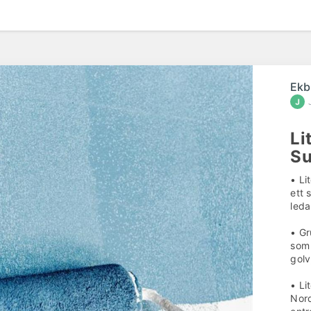
Ekb
Li
Su
• Li
ett 
leda
• Gr
som 
golv
• Li
Nord