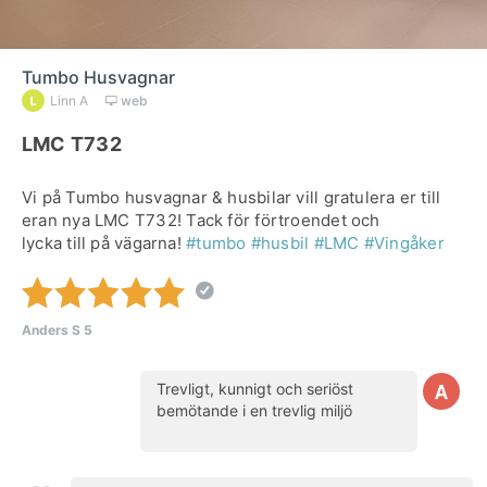
Tumbo Husvagnar
Linn A
web
LMC T732
Vi på Tumbo husvagnar & husbilar vill gratulera er till
eran nya LMC T732! Tack för förtroendet och
lycka till på vägarna!
#tumbo
#husbil
#LMC
#Vingåker
Anders S
5
Trevligt, kunnigt och seriöst
bemötande i en trevlig miljö
()