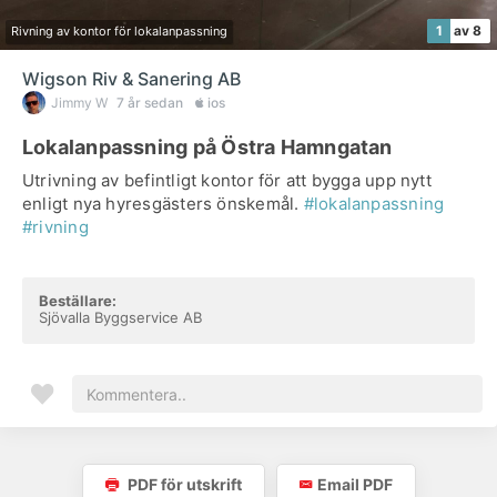
1
av 8
Rivning av kontor för lokalanpassning
Wigson Riv & Sanering AB
Jimmy W
7 år sedan
ios
Lokalanpassning på Östra Hamngatan
Utrivning av befintligt kontor för att bygga upp nytt
enligt nya hyresgästers önskemål.
#lokalanpassning
#rivning
Beställare:
Sjövalla Byggservice AB
PDF för utskrift
Email PDF