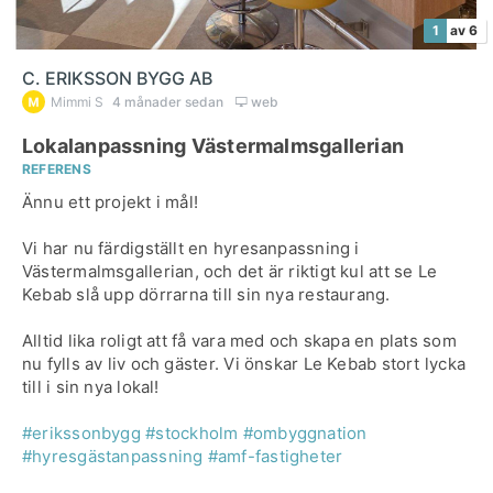
1
av 6
C. ERIKSSON BYGG AB
Mimmi S
4 månader sedan
web
Lokalanpassning Västermalmsgallerian
REFERENS
Ännu ett projekt i mål!
Vi har nu färdigställt en hyresanpassning i
Västermalmsgallerian, och det är riktigt kul att se Le
Kebab slå upp dörrarna till sin nya restaurang.
Alltid lika roligt att få vara med och skapa en plats som
nu fylls av liv och gäster. Vi önskar Le Kebab stort lycka
till i sin nya lokal!
#erikssonbygg
#stockholm
#ombyggnation
#hyresgästanpassning
#amf-fastigheter