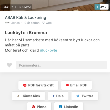
1
av 2
LUCKBYTE I BROMMA
ABAB Kök & Lackering
Jonas H
9 år sedan
web
Luckbyte i Bromma
Här har vi i samarbete med Köksentre bytt luckor och
målat på plats.
Monterat och klart!
#luckbyte
PDF för utskrift
Email PDF
Hämta länk
Dela
Twittra
Pinna
Linkedin