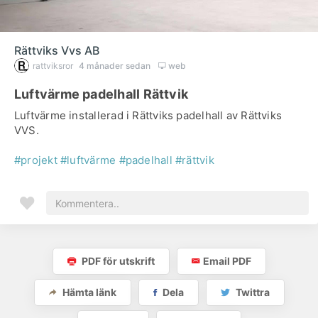
Rättviks Vvs AB
rattviksror
4 månader sedan
web
Luftvärme padelhall Rättvik
Luftvärme installerad i Rättviks padelhall av Rättviks
VVS.
#projekt
#luftvärme
#padelhall
#rättvik
PDF för utskrift
Email PDF
Hämta länk
Dela
Twittra