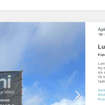
Ågå
Lu
Expa
Luni
Ny b
div 
för 
fast
#en
#ind
#ny