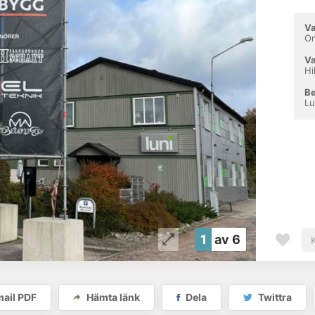
Va
O
Va
Hi
Be
Lu
1
av 6
ail PDF
Hämta länk
Dela
Twittra