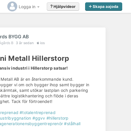
Logga in
Hjälpvideor
Skapa aajoda
rds BYGG AB
Ågårds B
3 år sedan
ios
ni Metall Hillerstorp
nsiv industri i Hillerstorp satsar!
 Metall AB är en återkommande kund.
ygger vi om och bygger ihop samt bygger in
skärmtak, samt utökar lastplan och parkering
bättre logistikhantering och flöde i deras
ighet. Tack för förtroendet!
treprenad
#totalentreprenad
ustribyggnation
#ggvv
#hillerstorp
agenerationensbyggentreprenör
#stålhall