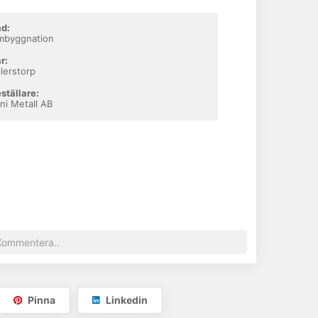
d:
mbyggnation
r:
llerstorp
ställare:
ni Metall AB
Pinna
Linkedin