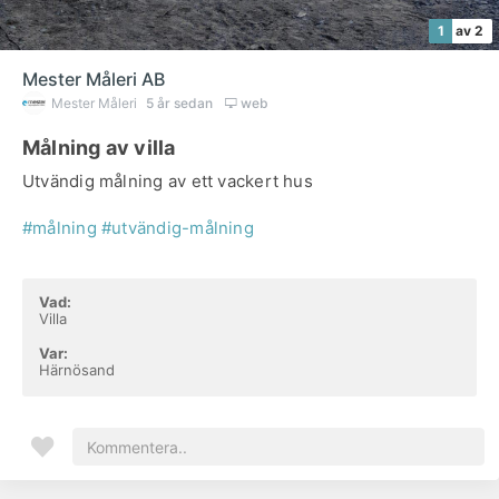
1
av 2
Mester Måleri AB
Mester Måleri
5 år sedan
web
Målning av villa
Utvändig målning av ett vackert hus
#målning
#utvändig-målning
Vad:
Villa
Var:
Härnösand