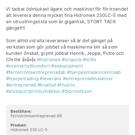
Vi tackar ödmjukast ägare och maskinist för förtroendet
att leverera denna mycket fina Hidromek 230LC-5 med
en utrustningslista som är gigantisk, STORT TACK
gänget!!!
Som alltid vid alla leveranser så är det gänget på
verkstan som gör jobbet så maskinerna blir så som
kunden önskat, grymt jobbat Henrik, Jeppe, Putte och
Chrille 👍👍👍
#hidromek
#oilquick
#mittx
#svenskhyttkomfort
#seequipment
#fernströmsentreprenadab
#hjerpesmaskincentraab
#hjerpetrading
#leverans
#entreprenadmaskiner
#entreprenad
#kvalitet
#thulins
#slussportprintochdekor
#björnnilsson
Beställare:
Fernströmsentreprenad AB
Produkt:
Hidromek 230 LC-5