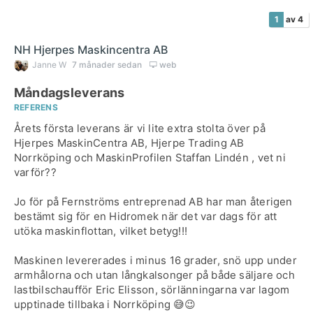
1
av 4
NH Hjerpes Maskincentra AB
Janne W
7 månader sedan
web
Måndagsleverans
REFERENS
Årets första leverans är vi lite extra stolta över på
Hjerpes MaskinCentra AB, Hjerpe Trading AB
Norrköping och MaskinProfilen Staffan Lindén , vet ni
varför??
Jo för på Fernströms entreprenad AB har man återigen
bestämt sig för en Hidromek när det var dags för att
utöka maskinflottan, vilket betyg!!!
Maskinen levererades i minus 16 grader, snö upp under
armhålorna och utan långkalsonger på både säljare och
lastbilschaufför Eric Elisson, sörlänningarna var lagom
upptinade tillbaka i Norrköping 😅😉