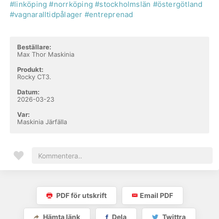
#linköping
#norrköping
#stockholmslän
#östergötland
#vagnaralltidpålager
#entreprenad
Beställare:
Max Thor Maskinia
Produkt:
Rocky CT3.
Datum:
2026-03-23
Var:
Maskinia Järfälla
PDF för utskrift
Email PDF
Hämta länk
Dela
Twittra