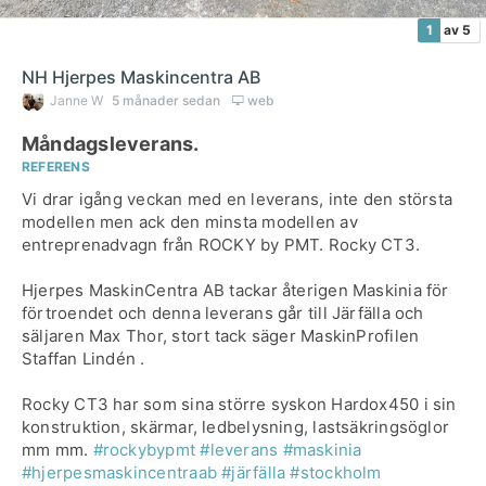
1
av 5
NH Hjerpes Maskincentra AB
Janne W
5 månader sedan
web
Måndagsleverans.
REFERENS
Vi drar igång veckan med en leverans, inte den största
modellen men ack den minsta modellen av
entreprenadvagn från ROCKY by PMT. Rocky CT3.
Hjerpes MaskinCentra AB tackar återigen Maskinia för
förtroendet och denna leverans går till Järfälla och
säljaren Max Thor, stort tack säger MaskinProfilen
Staffan Lindén .
Rocky CT3 har som sina större syskon Hardox450 i sin
konstruktion, skärmar, ledbelysning, lastsäkringsöglor
mm mm.
#rockybypmt
#leverans
#maskinia
#hjerpesmaskincentraab
#järfälla
#stockholm