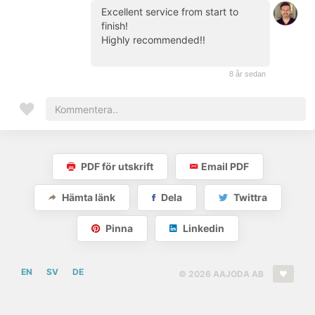
Excellent service from start to
finish!
Highly recommended!!
(kund)
8 år sedan
PDF för utskrift
Email PDF
Hämta länk
Dela
Twittra
Pinna
Linkedin
EN
SV
DE
© 2026 AAJODA AB