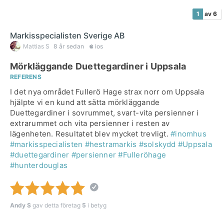
1
av 6
Markisspecialisten Sverige AB
Mattias S
8 år sedan
ios
Mörkläggande Duettegardiner i Uppsala
REFERENS
I det nya området Fullerö Hage strax norr om Uppsala
hjälpte vi en kund att sätta mörkläggande
Duettegardiner i sovrummet, svart-vita persienner i
extrarummet och vita persienner i resten av
lägenheten. Resultatet blev mycket trevligt.
#inomhus
#markisspecialisten
#hestramarkis
#solskydd
#Uppsala
#duettegardiner
#persienner
#Fulleröhage
#hunterdouglas
Andy S
gav detta företag
5
i betyg