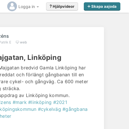
Logga in
Hjälpvideor
Skapa aajoda
zéns
Patrik E
web
jgatan, Linköping
Majgatan bredvid Gamla Linköping har
breddat och förlängt gångbanan till en
rare cykel- och gångväg. Ca 600 meter
g sträcka.
uppdrag av Linköping kommun.
lzens
#mark
#linköping
#2021
nköpingskommun
#cykelväg
#gångbana
heter