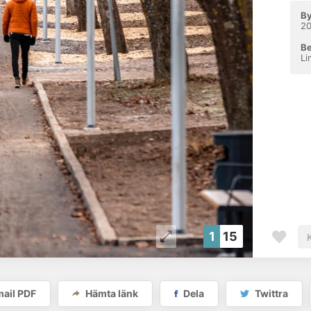
By
2
Be
Li
1
15
ail PDF
Hämta länk
Dela
Twittra