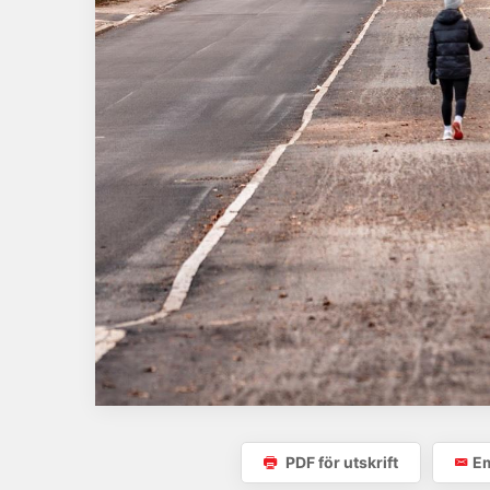
PDF för utskrift
Em