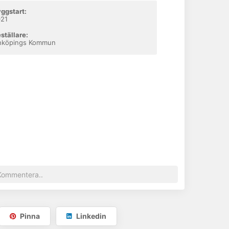
ggstart:
021
ställare:
nköpings Kommun
Pinna
Linkedin