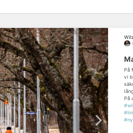
Wil
Ma
På 
vi 
säk
lån
På 
#wi
#li
#ny