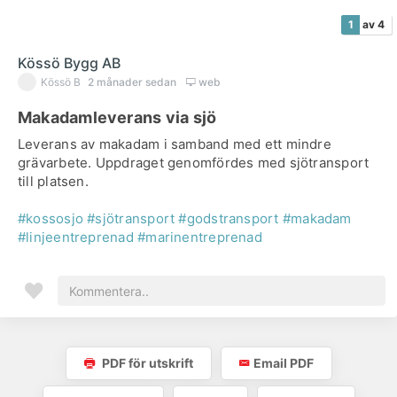
1
av 4
Kössö Bygg AB
Kössö B
2 månader sedan
web
Makadamleverans via sjö
Leverans av makadam i samband med ett mindre
grävarbete. Uppdraget genomfördes med sjötransport
till platsen.
#kossosjo
#sjötransport
#godstransport
#makadam
#linjeentreprenad
#marinentreprenad
PDF för utskrift
Email PDF