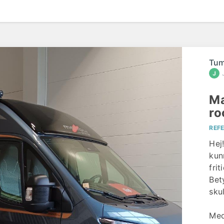
Tum
Ma
ro
REF
Hej!
kun
fri
Bet
sku
Med