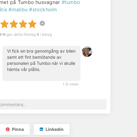
met på Tumbo husvagnar
#tumbo
åtis
#malibu
#stockholm
li N
gav detta företag
5
i betyg
Vi fick en bra genomgång av bilen
samt ett fint bemötande av
personalen på Tumbo när vi skulle
hämta vår plåtis.
(kund)
1 år sedan
Pinna
Linkedin