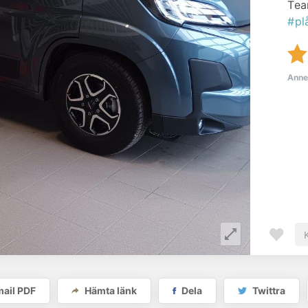
Tea
#pl
Anne
ail PDF
Hämta länk
Dela
Twittra