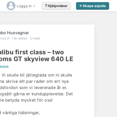
Logga in
Hjälpvideor
Skapa aajoda
bo Husvagnar
Julia W
1 år sedan
web
libu first class – two
oms GT skyview 640 LE
ERENS
 Vi skulle bli jätteglada om ni skulle
na skriva ett par rader om ert nya
tidsfordon som vi levererade åt er.
ygsätt gärna er kundupplevelse. Det
lle betyda mycket för oss!
 vänliga hälsningar,