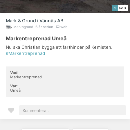
1
av 3
Mark & Grund i Vännäs AB
Markogrund
6 år sedan
web
Markentreprenad Umeå
Nu ska Christian bygga ett farthinder på Kemisten.
#Markentreprenad
Vad:
Markentreprenad
Var:
Umeå