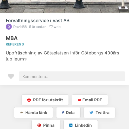
Förvaltningsservice i Väst AB
David88
5 år sedan
web
MBA
REFERENS
Uppfräschning av Götaplatsen inför Göteborgs 400års
jubileum✨
PDF för utskrift
Email PDF
Hämta länk
Dela
Twittra
Pinna
Linkedin