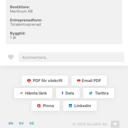
Beställare:
Merlinum AB
Entreprenadform:
Totalentreprenad
Byggtid:
1 år
PDF för utskrift
Email PDF
Hämta länk
Dela
Twittra
Pinna
Linkedin
EN
SV
DE
© 2026 AAJODA AB