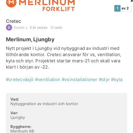
1
av 2
Cretec
Daniel J
5 år sedan
web
Merlinum, Ljungby
Nytt projekt i Ljungby vid nybyggnad av industri med
tillhörande kontor. Cretec ansvarar för vs, ventilation,
kyla och styr. Projektet startar mars-21 och skall vara
klart i början av -22.
#cretecväxjö
#ventilation
#vsinstallationer
#styr
#kyla
Vad:
Nybyggnation av industri och kontor
Var:
Ljungby
Byggherre:
Merlinum AB