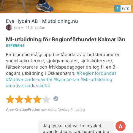
1
av 2
Eva Hydén AB - Miutbildning.nu
Eva H
11 år sedan
MI-utbildning för Regionförbundet Kalmar län
REFERENS
En blandad målgrupp bestående av arbetsterapeuter,
socialsekreterare, sjukgymnaster, sjuksköterskor,
fältsekreterare och fritidspedagoger deltog i i en 3-
dagars utbildning i Oskarshamn.
#Regionförbundet
#Motiverande-samtal
#Kalmar-län
#MI-utbildning
#motiverandesamtal
Ann-KristineFreden
gav detta företag
4
i betyg
Jag tycker det var tre mycket
givande dagar. Upplägget var bra